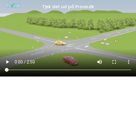
Tjek det ud på Prove.dk