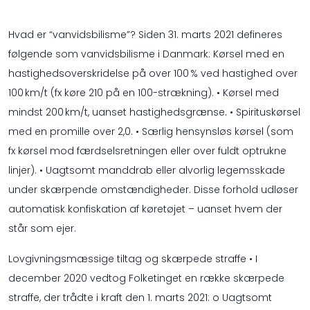
Hvad er “vanvidsbilisme”? Siden 31. marts 2021 defineres
følgende som vanvidsbilisme i Danmark: Kørsel med en
hastighedsoverskridelse på over 100 % ved hastighed over
100 km/t (fx køre 210 på en 100-strækning). • Kørsel med
mindst 200 km/t, uanset hastighedsgrænse. • Spirituskørsel
med en promille over 2,0. • Særlig hensynsløs kørsel (som
fx kørsel mod færdselsretningen eller over fuldt optrukne
linjer). • Uagtsomt manddrab eller alvorlig legemsskade
under skærpende omstændigheder. Disse forhold udløser
automatisk konfiskation af køretøjet – uanset hvem der
står som ejer.
Lovgivningsmæssige tiltag og skærpede straffe • I
december 2020 vedtog Folketinget en række skærpede
straffe, der trådte i kraft den 1. marts 2021: o Uagtsomt