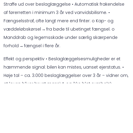
Straffe ud over beslaglæggelse • Automatisk frakendelse
af førerretten i minimum 3 år ved vanvidsbilisme. •
Fængselsstraf, ofte langt mere end finter: o Kap- og
væddeløbskørsel → fra bøde til ubetinget fængsel. o
Manddrab og legemsskade under særlig skærpende
forhold → fængsel i flere år.
Effekt og perspektiv • Beslaglæggelsesmuligheder er et
hæmmende signal: bilen kan mistes, uanset ejerstatus. •
Høje tal – ca. 3.000 beslaglæggelser over 3 år – vidner om,
at loven bliver brugt massivt, og ikke blot symbolsk. •
Strafferammerne er stærkt øgede – tydelig markering om,
at vanvidsbilisme har alvorlige konsekvenser – både tab af
bil, kørekort, frihed og i visse tilfælde opholdstilladelse.
Konklusion: En adfærdsændring undervejs Loven mod
vanvidsbilisme har lagt op til: