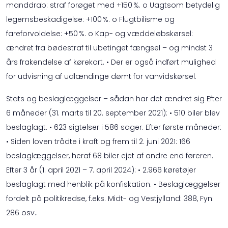
manddrab: straf forøget med +150 %. o Uagtsom betydelig
legemsbeskadigelse: +100 %. o Flugtbilisme og
fareforvoldelse: +50 %. o Kap- og væddeløbskørsel:
ændret fra bødestraf til ubetinget fængsel – og mindst 3
års frakendelse af kørekort. • Der er også indført mulighed
for udvisning af udlændinge dømt for vanvidskørsel.
Stats og beslaglæggelser – sådan har det ændret sig Efter
6 måneder (31. marts til 20. september 2021): • 510 biler blev
beslaglagt. • 623 sigtelser i 586 sager. Efter første måneder:
• Siden loven trådte i kraft og frem til 2. juni 2021: 166
beslaglæggelser, heraf 68 biler ejet af andre end føreren.
Efter 3 år (1. april 2021 – 7. april 2024): • 2.966 køretøjer
beslaglagt med henblik på konfiskation. • Beslaglæggelser
fordelt på politikredse, f.eks. Midt- og Vestjylland: 388, Fyn:
286 osv..