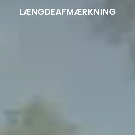
LÆNGDEAFMÆRKNING