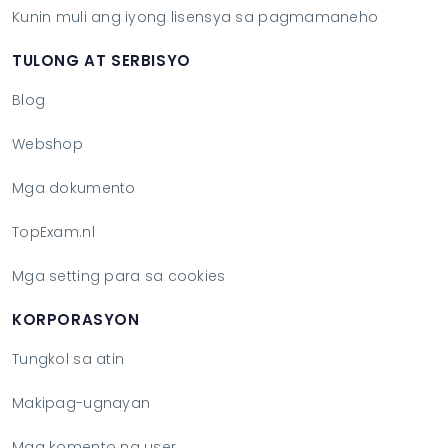
Kunin muli ang iyong lisensya sa pagmamaneho
TULONG AT SERBISYO
Blog
Webshop
Mga dokumento
TopExam.nl
Mga setting para sa cookies
KORPORASYON
Tungkol sa atin
Makipag-ugnayan
Mga komento ng user