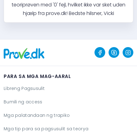
teoriprøven med '0' fejl, hvilket ikke var sket uden
hjælp fra prove.dk! Bedste hilsner, Vicki
PARA SA MGA MAG-AARAL
Libreng Pagsusulit
Bumili ng access
Mga palatandaan ng trapiko
Mga tip para sa pagsusulit sa teorya