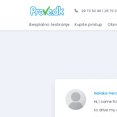
29 73 50 46
|
26 70 0
Besplatno testiranje
Kupite pristup
Obn
Nalaka Her
Hi, I came f
to drive my 