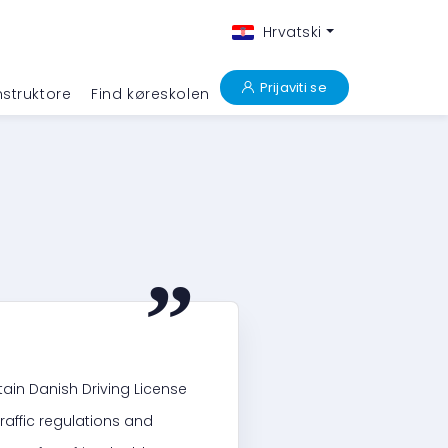
Hrvatski
Prijaviti se
nstruktore
Find køreskolen
“
tain Danish Driving License
raffic regulations and