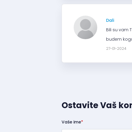
Dali
Bili su vam 
budem koga 
27-01-2024
Ostavite Vaš k
Vaše ime
*