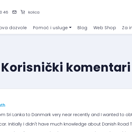
0 46
kolica
ova dozvole
Pomoć i usluge
Blog
Web Shop
Za i
Korisnički komentari
ath
rom Sri Lanka to Danmark very near recently and I wanted to ob
car. Initially I didn't have much knowledge about Danish Road T