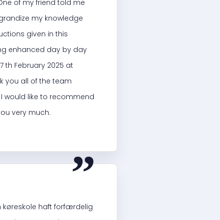
 One of my friend told me
 aggrandize my knowledge
ctions given in this
being enhanced day by day
7 th February 2025 at
nk you all of the team
o I would like to recommend
 you very much.
“
køreskole haft forfærdelig