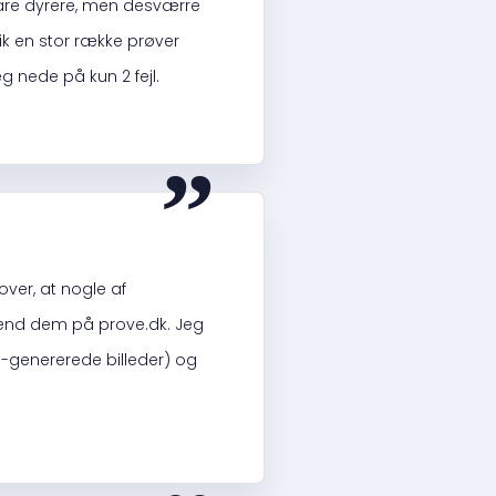
are dyrere, men desværre
ik en stor række prøver
eg nede på kun 2 fejl.
“
ver, at nogle af
end dem på prove.dk. Jeg
genererede billeder) og
“