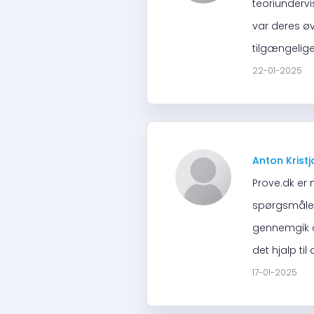
teoriunderv
var deres øv
tilgængelige 
22-01-2025
Anton Krist
Prove.dk er
spørgsmålen
gennemgik o
det hjalp til
17-01-2025