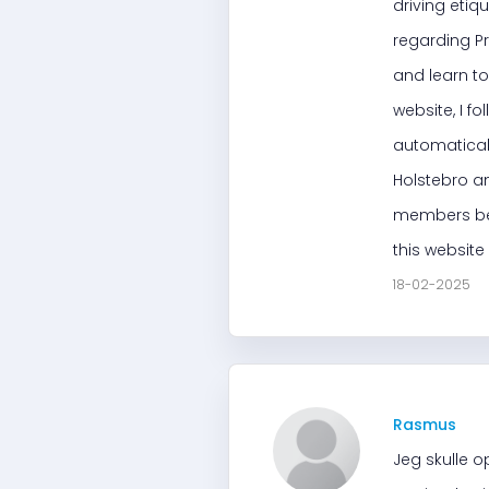
driving etiq
regarding P
and learn to
website, I f
automaticall
Holstebro an
members behi
this website
18-02-2025
Rasmus
Jeg skulle 