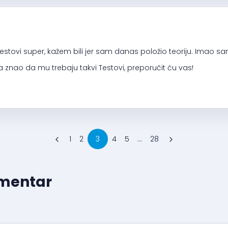
Testovi super, kažem bili jer sam danas položio teoriju. Imao 
znao da mu trebaju takvi Testovi, preporučit ću vas!
1
2
3
4
5
...
28
omentar