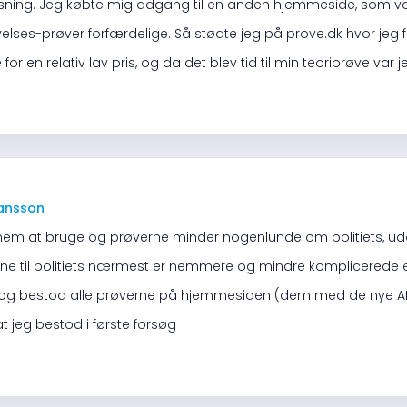
isning. Jeg købte mig adgang til en anden hjemmeside, som v
elses-prøver forfærdelige. Så stødte jeg på prove.dk hvor jeg f
for en relativ lav pris, og da det blev tid til min teoriprøve var j
jansson
 nem at bruge og prøverne minder nogenlunde om politiets, udo
e til politiets nærmest er nemmere og mindre komplicerede 
g bestod alle prøverne på hjemmesiden (dem med de nye AI-
 at jeg bestod i første forsøg