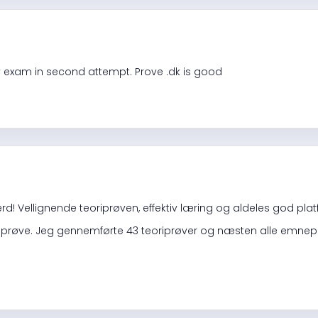
 exam in second attempt. Prove .dk is good
! Vellignende teoriprøven, effektiv læring og aldeles god platf
riprøve. Jeg gennemførte 43 teoriprøver og næsten alle emnepr