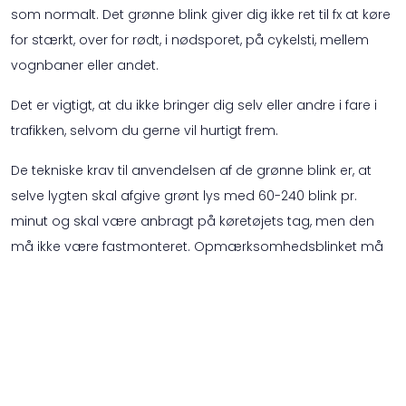
som normalt. Det grønne blink giver dig ikke ret til fx at køre
for stærkt, over for rødt, i nødsporet, på cykelsti, mellem
vognbaner eller andet.
Det er vigtigt, at du ikke bringer dig selv eller andre i fare i
trafikken, selvom du gerne vil hurtigt frem.
De tekniske krav til anvendelsen af de grønne blink er, at
selve lygten skal afgive grønt lys med 60-240 blink pr.
minut og skal være anbragt på køretøjets tag, men den
må ikke være fastmonteret. Opmærksomhedsblinket må
ikke virke direkte blændende på andre trafikanter og skal
opfylde kravene i FN-regulativ 10. Du må kun køre med
grønt blink på taget af person- eller varebil op til 3500 kg.
Der må ikke være nogen lyd på det grønne blink. Misbrug
af blinket vil blive sanktioneret af politiet.