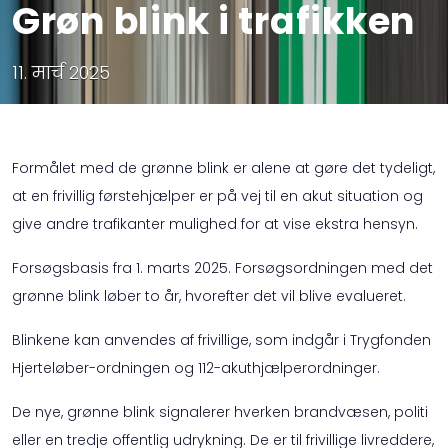
Grøn blink i trafikken
11. मार्च 2025
Formålet med de grønne blink er alene at gøre det tydeligt,
at en frivillig førstehjælper er på vej til en akut situation og
give andre trafikanter mulighed for at vise ekstra hensyn.
Forsøgsbasis fra 1. marts 2025. Forsøgsordningen med det
grønne blink løber to år, hvorefter det vil blive evalueret.
Blinkene kan anvendes af frivillige, som indgår i Trygfonden
Hjerteløber-ordningen og 112-akuthjælperordninger.
De nye, grønne blink signalerer hverken brandvæsen, politi
eller en tredje offentlig udrykning. De er til frivillige livreddere,