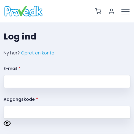
Log ind
Ny her?
Opret en konto
E-mail
*
Adgangskode
*