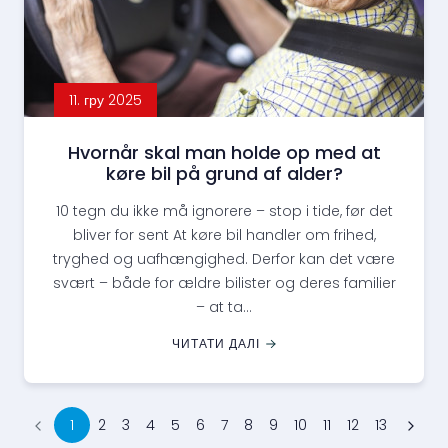
11. гру 2025
Hvornår skal man holde op med at
køre bil på grund af alder?
10 tegn du ikke må ignorere – stop i tide, før det
bliver for sent At køre bil handler om frihed,
tryghed og uafhængighed. Derfor kan det være
svært – både for ældre bilister og deres familier
– at ta...
ЧИТАТИ ДАЛІ
1
2
3
4
5
6
7
8
9
10
11
12
13