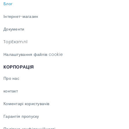
Блог
Інтернет-магазин
Документи
TopExam.nl
Налаштування файлів cookie
КОРПОРАЦІЯ
Про нас
контакт
Коментарі користувачів
Гарантія пропуску