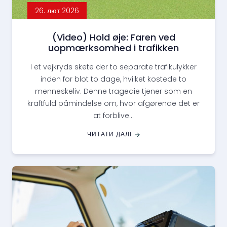
26. лют 2026
(Video) Hold øje: Faren ved
uopmærksomhed i trafikken
I et vejkryds skete der to separate trafikulykker
inden for blot to dage, hvilket kostede to
menneskeliv. Denne tragedie tjener som en
kraftfuld påmindelse om, hvor afgørende det er
at forblive...
ЧИТАТИ ДАЛІ