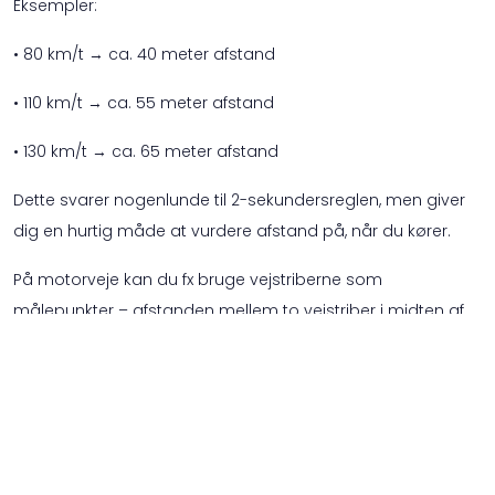
Eksempler:
• 80 km/t → ca. 40 meter afstand
• 110 km/t → ca. 55 meter afstand
• 130 km/t → ca. 65 meter afstand
Dette svarer nogenlunde til 2-sekundersreglen, men giver
dig en hurtig måde at vurdere afstand på, når du kører.
På motorveje kan du fx bruge vejstriberne som
målepunkter – afstanden mellem to vejstriber i midten af
en dansk motorvej er cirka 39 meter. Hvis du har mindst to
striber mellem dig og bilen foran, holder du som regel en
sikker afstand ved 110 km/t.
Typiske fejl og vaner at undgå