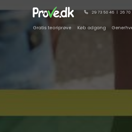
29 73 50 46
|
26 70
Gratis teoriprøve
Køb adgang
Generhv