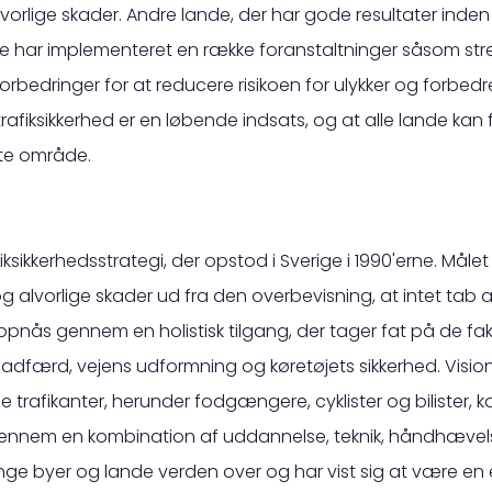
vorlige skader. Andre lande, der har gode resultater inden f
e har implementeret en række foranstaltninger såsom stre
bedringer for at reducere risikoen for ulykker og forbedre 
trafiksikkerhed er en løbende indsats, og at alle lande ka
tte område.
fiksikkerhedsstrategi, der opstod i Sverige i 1990'erne. Målet
g alvorlige skader ud fra den overbevisning, at intet tab af 
nås gennem en holistisk tilgang, der tager fat på de fakto
s adfærd, vejens udformning og køretøjets sikkerhed. Visio
le trafikanter, herunder fodgængere, cyklister og bilister, 
 gennem en kombination af uddannelse, teknik, håndhævels
 mange byer og lande verden over og har vist sig at være e