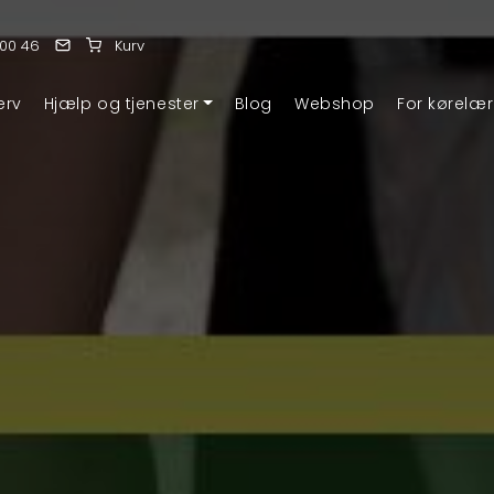
 00 46
Kurv
erv
Hjælp og tjenester
Blog
Webshop
For kørelær