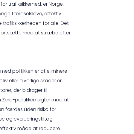
or trafiksikkerhed, er Norge,
nge færdselslove, effektiv
trafiksikkerheden for alle. Det
n fortsætte med at stræbe efter
 med politikken er at eliminere
liv eller alvorlige skader er
rer, der bidrager til
n Zero-politikken sigter mod at
kan færdes uden risiko for
e og evalueringstiltag.
n effektiv måde at reducere