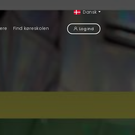
Dansk
ere
Find køreskolen
Log ind