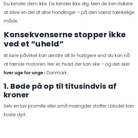
Du kender dem ikke. De kender ikke dig. Men de kan risikere
at blive en del af dine handlinger – på den værst tænkelige
måde.
Konsekvenserne stopper ikke
ved et “uheld”
At køre påvirket kan ændre dit liv hurtigere end du kan nå
at tænde motoren. Her er, hvad der kan ske – og det sker
hver uge for unge
i Danmark:
1. Bøde på op til titusindvis af
kroner
Selv en lav promille eller små mængder stoffer i blodet kan
koste dyrt.
Det er penge, der kunne være brugt på alt muligt andet –
og du får intet til gengæld.