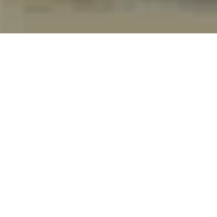
← Volver a Señales de tráfico
I11
Frakørselsvejviser 0-m tavle