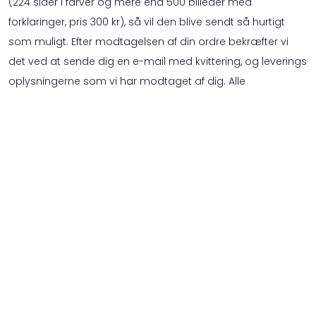
(224 sider i farver og mere end 500 billeder med
forklaringer, pris 300 kr), så vil den blive sendt så hurtigt
som muligt. Efter modtagelsen af din ordre bekræfter vi
det ved at sende dig en e-mail med kvittering, og leverings
oplysningerne som vi har modtaget af dig. Alle
forsendelser afsendes ved hjælp af Homerunner. Du skal
normalt modtage pakken op til 5 arbejdsdage efter
bestilling.
Returret
Der er en gratis teoriprøve, og der er ikke mulighed for at få
pengene tilbage efter betaling for resten af online
teoriprøver. Der er heller ikke mulighed for at få pengene
tilbage efter betaling af online teori bogen. Hvis du køber
adgang til prove.dk hos en af de køreskoler, vi
samarbejder med, så er det annoncørbetingelserne der