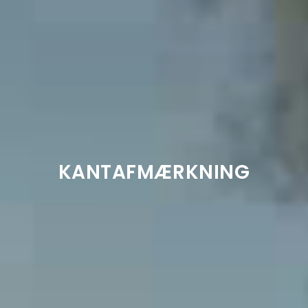
KANTAFMÆRKNING