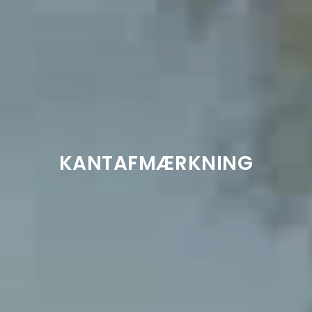
KANTAFMÆRKNING