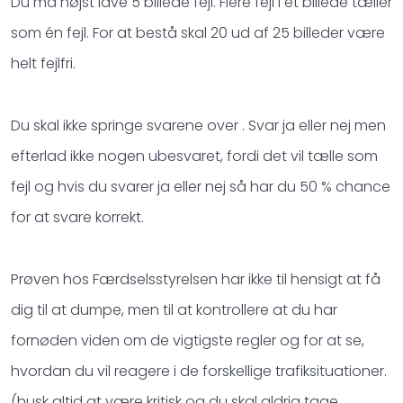
Du må højst lave 5 billede fejl. Flere fejl i et billede tæller
som én fejl. For at bestå skal 20 ud af 25 billeder være
helt fejlfri.
Du skal ikke springe svarene over . Svar ja eller nej men
efterlad ikke nogen ubesvaret, fordi det vil tælle som
fejl og hvis du svarer ja eller nej så har du 50 % chance
for at svare korrekt.
Prøven hos Færdselsstyrelsen har ikke til hensigt at få
dig til at dumpe, men til at kontrollere at du har
fornøden viden om de vigtigste regler og for at se,
hvordan du vil reagere i de forskellige trafiksituationer.
(husk altid at være kritisk og du skal aldrig tage