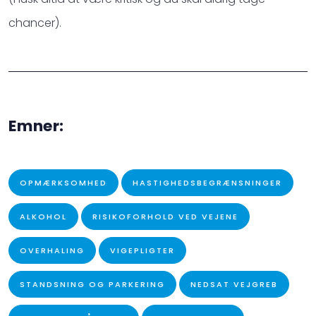
chancer).
Emner:
OPMÆRKSOMHED
HASTIGHEDSBEGRÆNSNINGER
ALKOHOL
RISIKOFORHOLD VED VEJENE
OVERHALING
VIGEPLIGTER
STANDSNING OG PARKERING
NEDSAT VEJGREB