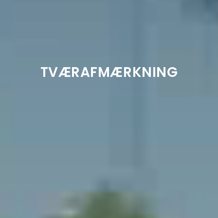
TVÆRAFMÆRKNING