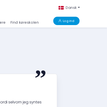
Dansk
Log ind
ere
Find køreskolen
“
fordi selvom jeg syntes