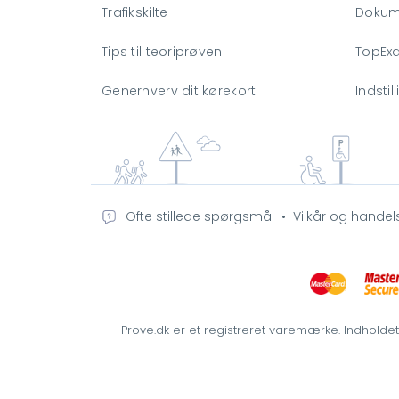
Trafikskilte
Dokum
Tips til teoriprøven
TopEx
Generhverv dit kørekort
Indstil
Ofte stillede spørgsmål
•
Vilkår og handel
Prove.dk er et registreret varemærke. Indholde