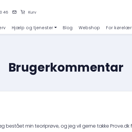
0 46
Kurv
erv
Hjælp og tjenester
Blog
Webshop
For kørelær
Brugerkommentar
ag bestået min teoriprøve, og jeg vil gerne takke Prove.dk 