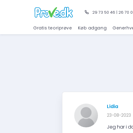
29 73 50 46
|
26 70 0
Gratis teoriprøve
Køb adgang
Generhv
Lidia
23-08-2023
Jeg har i d