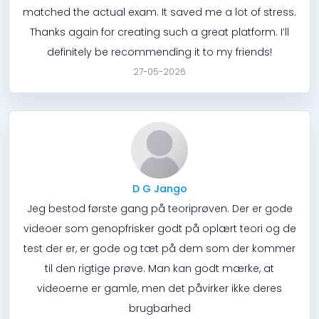
matched the actual exam. It saved me a lot of stress.
Thanks again for creating such a great platform. I’ll
definitely be recommending it to my friends!
27-05-2026
D G Jango
Jeg bestod første gang på teoriprøven. Der er gode
videoer som genopfrisker godt på oplært teori og de
test der er, er gode og tæt på dem som der kommer
til den rigtige prøve. Man kan godt mærke, at
videoerne er gamle, men det påvirker ikke deres
brugbarhed