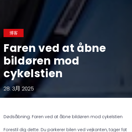
博客
Faren ved at åbne
bildøren mod
cykelstien
28. 3月 2025
Dødsåbning: Faren ved at åbne bildøren mod cykelstien
Forestil dig dette: Du parkerer bilen ved vejkanten, tager fat