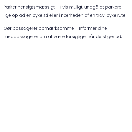
Parker hensigtsmæssigt – Hvis muligt, undgå at parkere
lige op ad en cykelsti eller i nærheden af en travl cykelrute.
Gør passagerer opmærksomme – Informer dine
medpassagerer om at være forsigtige, når de stiger ud.
Cyklisten kan også være opmærksom – Det er ikke kun
bilister, der har ansvar. Cykellister bør være ekstra
opmærksomme på parkerede biler, specielt i byområder.
Konklusion
Ulykker forårsaget af uopmærksom døråbning er en
unødvendig fare, der let kan forebygges. Med flere elcykler
på vejene er det vigtigere end nogensinde at være
opmærksom, når man stiger ud af bilen. En lille
vaneændring kan betyde forskellen mellem en sikker rejse