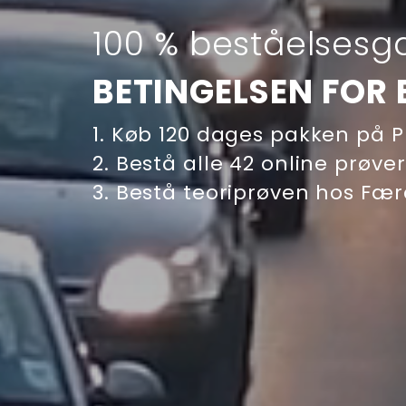
100 % beståelsesga
BETINGELSEN FOR 
1. Køb 120 dages pakken på P
2. Bestå alle 42 online prøver
3. Bestå teoriprøven hos Færds