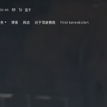
 00 46
篮子
服务
博客
网店
对于驾驶教练
Find køreskolen