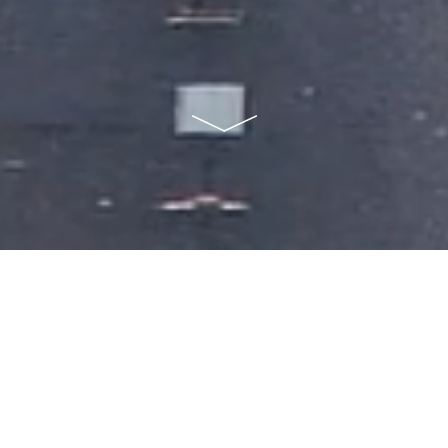
100% Beståelsesgaranti
Vil du gerne bestå teoriprøven i første forsøg?