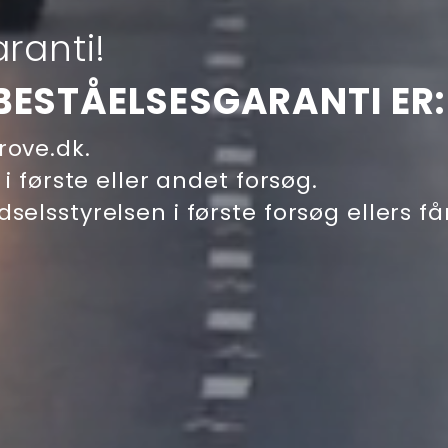
ranti!
BESTÅELSESGARANTI ER:
rove.dk.
 i første eller andet forsøg.
elsstyrelsen i første forsøg ellers få