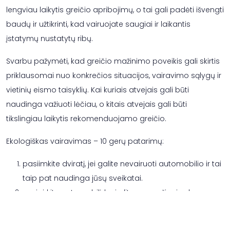
lengviau laikytis greičio apribojimų, o tai gali padėti išvengti
baudų ir užtikrinti, kad vairuojate saugiai ir laikantis
įstatymų nustatytų ribų.
Svarbu pažymėti, kad greičio mažinimo poveikis gali skirtis
priklausomai nuo konkrečios situacijos, vairavimo sąlygų ir
vietinių eismo taisyklių. Kai kuriais atvejais gali būti
naudinga važiuoti lėčiau, o kitais atvejais gali būti
tikslingiau laikytis rekomenduojamo greičio.
Ekologiškas vairavimas – 10 gerų patarimų:
pasiimkite dviratį, jei galite nevairuoti automobilio ir tai
taip pat naudinga jūsų sveikatai.
nusipirkite automobilį, kurio litras nuvažiuoja daug,
arba dar geriau – elektromobilį
reguliariai tikrinkite padangų slėgį