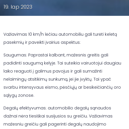
19. lap 2023
Važiavimas 10 km/h lėčiau automobiliu gali turėti keletą
pasekmių ir paveikti įvairius aspektus:
Saugumas: Paprastai kalbant, mažesnis greitis gali
padidinti saugumą kelyje. Tai suteikia vairuotojui daugiau
laiko reaguoti į galimus pavojus ir gali sumažinti
nelaimingų atsitikimų sunkumą, jei jie įvyktų. Tai ypač
svarbu intensyvaus eismo, pėsčiųjų ar besikeičiančių oro
sąlygų zonose.
Degalų efektyvumas: automobilio degalų sąnaudos
dažnai nėra tiesiškai susijusios su greičiu. Važiavimas
mažesniu greičiu gali pagerinti degalų naudojimo