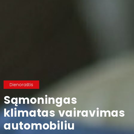
Dienoraštis
Sąmoningas
klimatas vairavimas
automobiliu