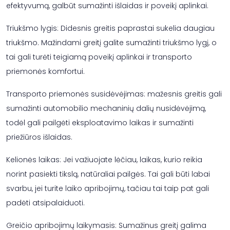
efektyvumą, galbūt sumažinti išlaidas ir poveikį aplinkai.
Triukšmo lygis: Didesnis greitis paprastai sukelia daugiau
triukšmo. Mažindami greitį galite sumažinti triukšmo lygį, o
tai gali turėti teigiamą poveikį aplinkai ir transporto
priemonės komfortui.
Transporto priemonės susidėvėjimas: mažesnis greitis gali
sumažinti automobilio mechaninių dalių nusidėvėjimą,
todėl gali pailgėti eksploatavimo laikas ir sumažinti
priežiūros išlaidas.
Kelionės laikas: Jei važiuojate lėčiau, laikas, kurio reikia
norint pasiekti tikslą, natūraliai pailgės. Tai gali būti labai
svarbu, jei turite laiko apribojimų, tačiau tai taip pat gali
padėti atsipalaiduoti.
Greičio apribojimų laikymasis: Sumažinus greitį galima