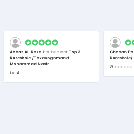
Abbas Ali Raza
har bedømt
Top 3
Cheban Pa
Køreskole /Taxavognmand
Køreskole/
Mohammad Nasir
Good appli
best