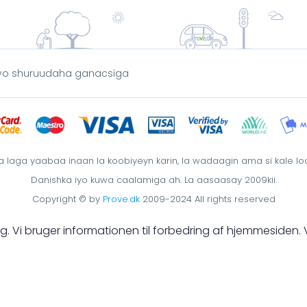
yo shuruudaha ganacsiga
aga yaabaa inaan la koobiyeyn karin, la wadaagin ama si kale loo i
Danishka iyo kuwa caalamiga ah. La aasaasay 2009kii.
Copyright © by
Prove.dk
2009-2024 All rights reserved
åling. Vi bruger informationen til forbedring af hjemmesiden