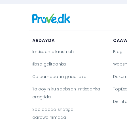
ARDAYDA
CAAW
Imtixaan bilaash ah
Blog
Iibso gelitaanka
Webs
Calaamadaha gaadiidka
Dukum
Talooyin ku saabsan imtixaanka
TopEx
aragtida
Dejint
Soo qaado shatiga
darawalnimada