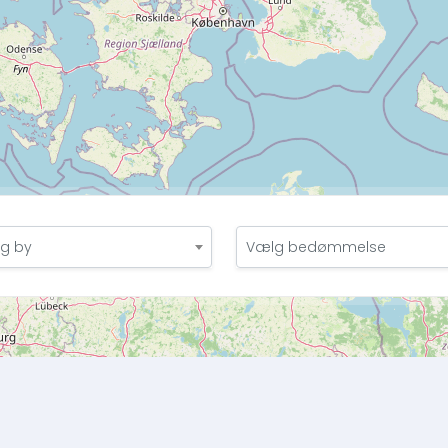
g by
Vælg bedømmelse