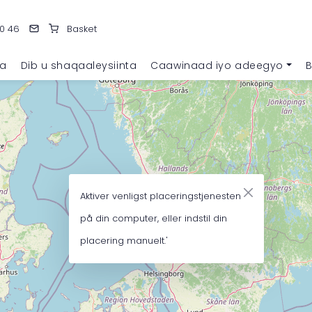
0 46
Basket
ka
Dib u shaqaaleysiinta
Caawinaad iyo adeegyo
B
Aktiver venligst placeringstjenesten
på din computer, eller indstil din
placering manuelt.'