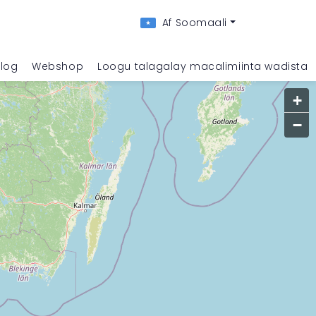
Af Soomaali
log
Webshop
Loogu talagalay macalimiinta wadista
+
−