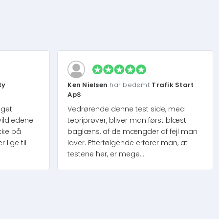
ty
Ken Nielsen
har bedømt
Trafik Start
ApS
eget
Vedrørende denne test side, med
vildledene
teoriprøver, bliver man først blæst
kke på
baglæns, af de mængder af fejl man
lige til
laver. Efterfølgende erfarer man, at
testene her, er mege...