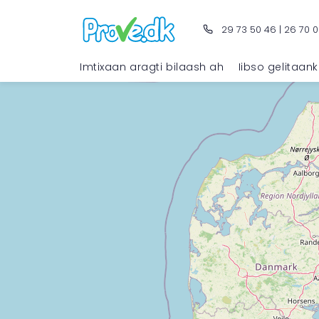
29 73 50 46
|
26 70 0
Imtixaan aragti bilaash ah
Iibso gelitaan