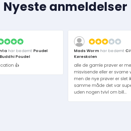
Nyeste anmeldelser
nta
har bedømt
Poudel
Mads Worm
har bedømt
Ci
 Buddhi Poudel
Køreskolen
cation 👍
alle de gamle prøver er m
misvisende eller er svarne 
men de nye prøver er slet i
samme måde det var super 
uden nogen tvivl om bill...