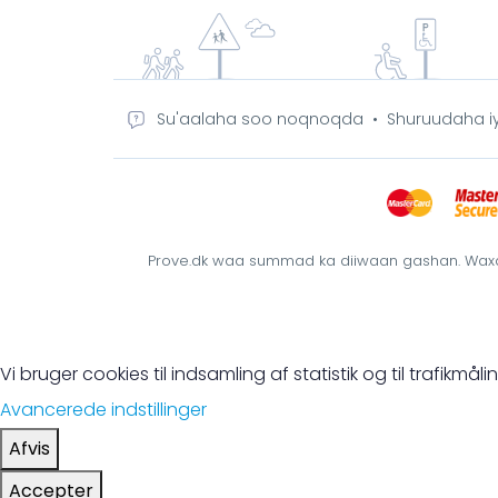
Su'aalaha soo noqnoqda
•
Shuruudaha i
Prove.dk waa summad ka diiwaan gashan. Waxa l
Vi bruger cookies til indsamling af statistik og til trafikm
Avancerede indstillinger
Afvis
Accepter