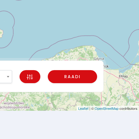
RAADI
Leaflet
| ©
OpenStreetMap
contributors