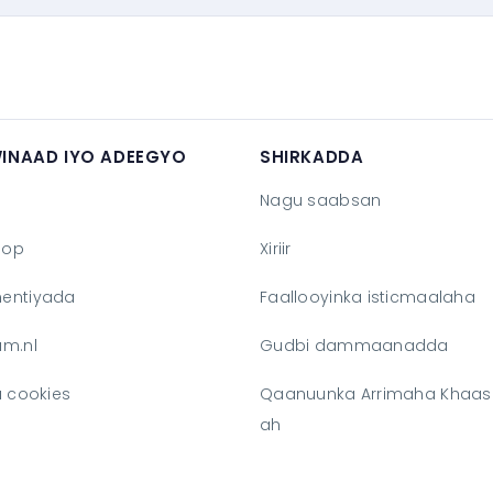
INAAD IYO ADEEGYO
SHIRKADDA
Nagu saabsan
hop
Xiriir
entiyada
Faallooyinka isticmaalaha
am.nl
Gudbi dammaanadda
a cookies
Qaanuunka Arrimaha Khaas
ah