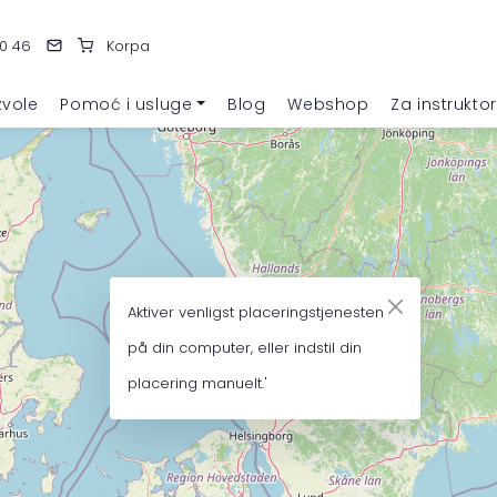
0 46
Korpa
vole
Pomoć i usluge
Blog
Webshop
Za instrukto
Aktiver venligst placeringstjenesten
på din computer, eller indstil din
placering manuelt.'