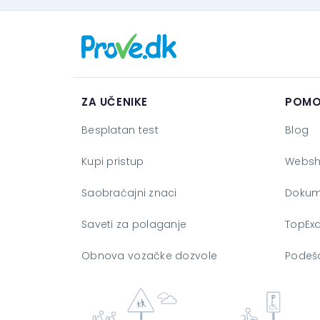
ZA UČENIKE
POMO
Besplatan test
Blog
Kupi pristup
Webs
Saobraćajni znaci
Dokum
Saveti za polaganje
TopEx
Obnova vozačke dozvole
Podeša