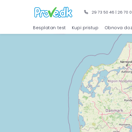
29 73 50 46
|
26 70 0
Besplatan test
Kupi pristup
Obnova doz