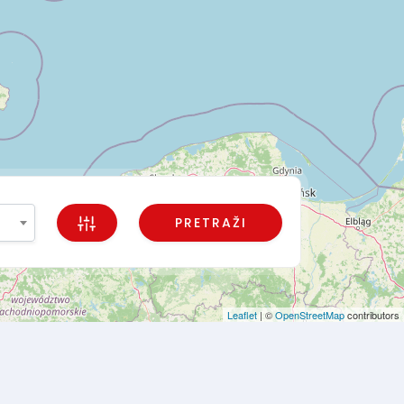
PRETRAŽI
Leaflet
| ©
OpenStreetMap
contributors