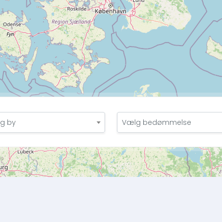
g by
Vælg bedømmelse