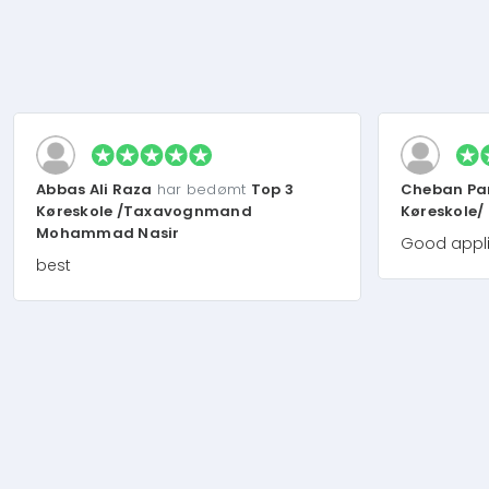
Abbas Ali Raza
har bedømt
Top 3
Cheban Pa
Køreskole /Taxavognmand
Køreskole/
Mohammad Nasir
Good appli
best