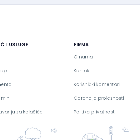
Ć I USLUGE
FIRMA
O nama
hop
Kontakt
enta
Korisnički komentari
am.nl
Garancija prolaznosti
vanja za kolačiće
Politika privatnosti