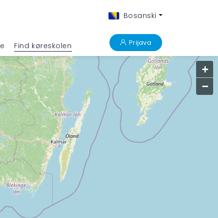
Bosanski
Prijava
re
Find køreskolen
+
−