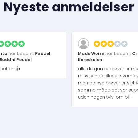
Nyeste anmeldelser
nta
har bedømt
Poudel
Mads Worm
har bedømt
Ci
 Buddhi Poudel
Køreskolen
cation 👍
alle de gamle prøver er m
misvisende eller er svarne 
men de nye prøver er slet i
samme måde det var super 
uden nogen tvivl om bill...