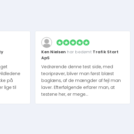
ty
Ken Nielsen
har bedømt
Trafik Start
ApS
eget
Vedrørende denne test side, med
vildledene
teoriprøver, bliver man først blæst
kke på
baglæns, af de mængder af fejl man
lige til
laver. Efterfølgende erfarer man, at
testene her, er mege...