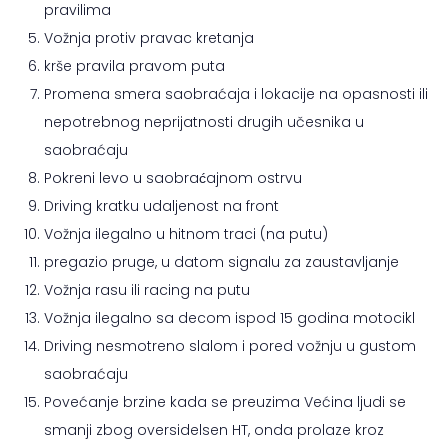
pravilima
Vožnja protiv pravac kretanja
krše pravila pravom puta
Promena smera saobraćaja i lokacije na opasnosti ili
nepotrebnog neprijatnosti drugih učesnika u
saobraćaju
Pokreni levo u saobraćajnom ostrvu
Driving kratku udaljenost na front
Vožnja ilegalno u hitnom traci (na putu)
pregazio pruge, u datom signalu za zaustavljanje
Vožnja rasu ili racing na putu
Vožnja ilegalno sa decom ispod 15 godina motocikl
Driving nesmotreno slalom i pored vožnju u gustom
saobraćaju
Povećanje brzine kada se preuzima Većina ljudi se
smanji zbog oversidelsen HT, onda prolaze kroz