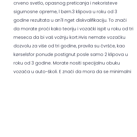
crveno svetlo, opasnog preticanja i nekoristeve
sigurnosne opreme, l børn.3 klipova u roku od 3
godine rezultata u an'll nget diskvalifikaciju. To znači
da morate proći kako teoriju i vozački ispit u roku od tri
meseca da bi vaš vožnju kort.Hvis nemate vozačku
dozvolu za više od tri godine, pravila su čvršće, kao
kørselsfor ponude postignut posle samo 2 klipova u
roku od 3 godine. Morate nositi specijalnu obuku
vozača u auto-školi. E znači da mora da se minimalni
o E teore desiti Lek one i o e PRAC desiti Lek obveznice
45 minu svakog, a takođe mora da prođe kako teoriju
i prac sk probati. Možete dobiti seku u jednom
trenutku. Na primer. Ako naiđete i prejake i suviše
crveno, ti dva okvira. To je samo leteći vozilo koje bude
smanjiti. Možete dobiti rez, čak i ako niste još 18 godina.
Takođe možete clip, čak i ako nemate vozačku