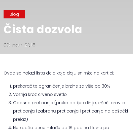
Blog
Čista dozvola
08. nov. 2016
Ovde se nalazi lista dela koja daju snimke na kartici:
prekoračite ograničenje brzine za više od 30%
Vožnja kroz crveno svetlo
Opasno preticanje (preko barijera linije, kršeći pravila
preticanja i zabranu preticanja i preticanja na pešački
prelaz)
Ne kopča dece mlađe od 15 godina fiksne po