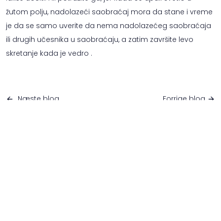
žutom polju, nadolazeći saobraćaj mora da stane i vreme
je da se samo uverite da nema nadolazećeg saobraćaja
ili drugih učesnika u saobraćaju, a zatim završite levo
skretanje kada je vedro .
Næste blog
Forrige blog
ZA UČENIKE
Besplatan test