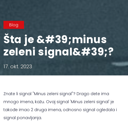
Blog
Šta je &#39;minus
zeleni signal&#39;?
17. okt. 2023
Znate li signal "Minus zeleni signal"? Drago dete ima
mnogo imena, kažu. Ovaj signal 'Minus zeleni signal' je
takođe imao 2 druga imena, odnosno signal ogledala i
signal ponavljanja.