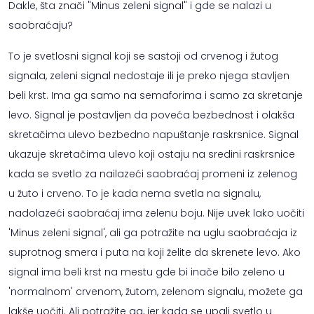
Dakle, šta znači "Minus zeleni signal" i gde se nalazi u
saobraćaju?
To je svetlosni signal koji se sastoji od crvenog i žutog
signala, zeleni signal nedostaje ili je preko njega stavljen
beli krst. Ima ga samo na semaforima i samo za skretanje
levo. Signal je postavljen da poveća bezbednost i olakša
skretačima ulevo bezbedno napuštanje raskrsnice. Signal
ukazuje skretačima ulevo koji ostaju na sredini raskrsnice
kada se svetlo za nailazeći saobraćaj promeni iz zelenog
u žuto i crveno. To je kada nema svetla na signalu,
nadolazeći saobraćaj ima zelenu boju. Nije uvek lako uočiti
'Minus zeleni signal', ali ga potražite na uglu saobraćaja iz
suprotnog smera i puta na koji želite da skrenete levo. Ako
signal ima beli krst na mestu gde bi inače bilo zeleno u
'normalnom' crvenom, žutom, zelenom signalu, možete ga
lakše uočiti. Ali potražite ga, jer kada se upali svetlo u