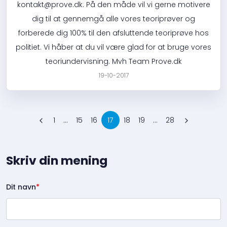
kontakt@prove.dk. På den måde vil vi gerne motivere
dig til at gennemgå alle vores teoriprøver og
forberede dig 100% til den afsluttende teoriprøve hos
politiet. Vi håber at du vil være glad for at bruge vores
teoriundervisning. Mvh Team Prove.dk
19-10-2017
1
...
15
16
17
18
19
...
28
Skriv din mening
Dit navn
*