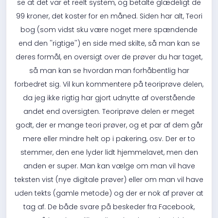
se at det var et reelt system, og betalte glædeligt de
99 kroner, det koster for en måned. Siden har alt, Teori
bog (som vidst sku være noget mere spændende
end den ''rigtige'') en side med skilte, så man kan se
deres formål, en oversigt over de prøver du har taget,
så man kan se hvordan man forhåbentlig har
forbedret sig. Vil kun kommentere på teoriprøve delen,
da jeg ikke rigtig har gjort udnytte af overstående
andet end oversigten. Teoriprøve delen er meget
godt, der er mange teori prøver, og et par af dem går
mere eller mindre helt op i pakering, osv. Der er to
stemmer, den ene lyder lidt hjemmelavet, men den
anden er super. Man kan vælge om man vil have
teksten vist (nye digitale prøver) eller om man vil have
uden tekts (gamle metode) og der er nok af prøver at
tag af. De både svare på beskeder fra Facebook,