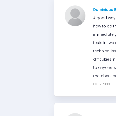
Dominique 
A good way t
how to do th
immediately,
tests in two 
technical is
difficulties
to anyone wh
members an
03-12-2013