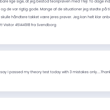
le bare lige sige, at jeg bestod teoriprøven med 1 fejl. To dage
, og de var rigtig gode. Mange af de situationer jeg stødte på t
skulle håndtere takket være jeres prøver. Jeg kan helt klar anbe
rt! Visitor 45144918 fra Svendborg
 say I passed my theory test today with 3 mistakes only.....Tha