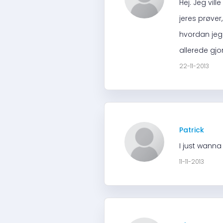
Hej. Jeg vil
jeres prøver
hvordan jeg 
allerede gjo
22-11-2013
Patrick
I just wanna
11-11-2013