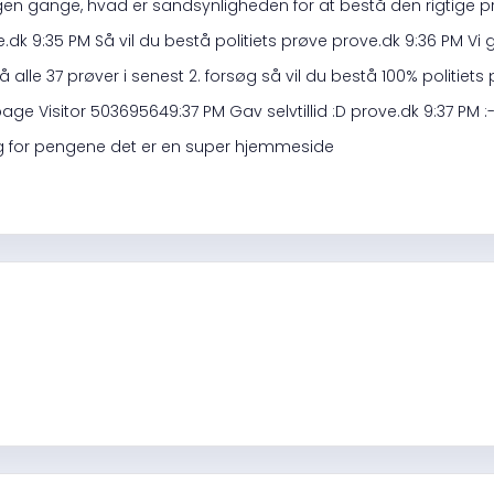
n gange, hvad er sandsynligheden for at bestå den rigtige pr
e.dk 9:35 PM Så vil du bestå politiets prøve prove.dk 9:36 PM Vi 
 alle 37 prøver i senest 2. forsøg så vil du bestå 100% politiets pr
age Visitor 503695649:37 PM Gav selvtillid :D prove.dk 9:37 PM :
ug for pengene det er en super hjemmeside