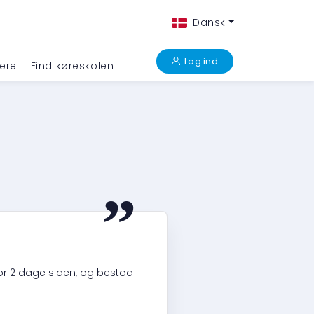
Dansk
Log ind
ere
Find køreskolen
“
for 2 dage siden, og bestod