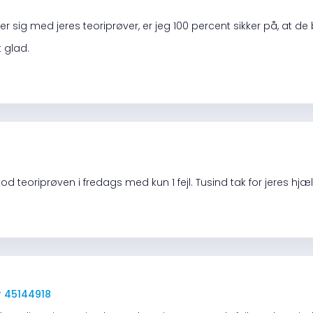
r sig med jeres teoriprøver, er jeg 100 percent sikker på, at de 
 glad.
tod teoriprøven i fredags med kun 1 fejl. Tusind tak for jeres hjæ
r 45144918