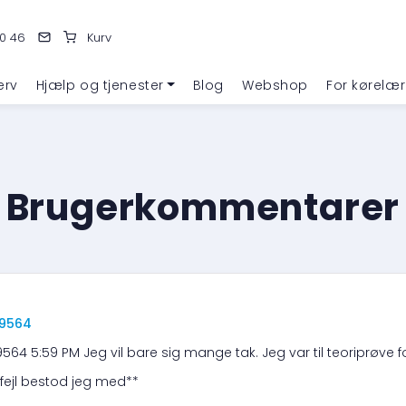
0 46
Kurv
erv
Hjælp og tjenester
Blog
Webshop
For kørelær
Brugerkommentarer
69564
9564 5:59 PM Jeg vil bare sig mange tak. Jeg var til teoriprøve 
1 fejl bestod jeg med**