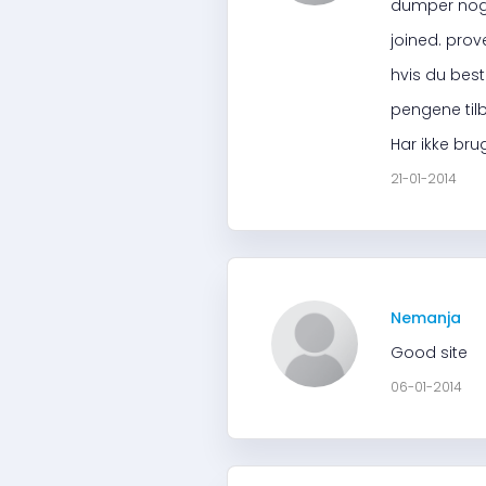
dumper noge
joined. prov
hvis du bestå
pengene tilb
Har ikke br
21-01-2014
Nemanja
Good site
06-01-2014