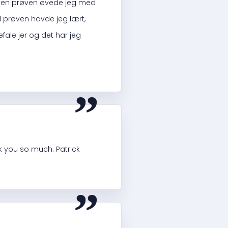
 inden prøven øvede jeg med
il prøven havde jeg lært,
fale jer og det har jeg
“
nk you so much. Patrick
“