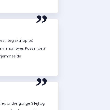
“
est. Jeg skal op på
dem man øver. Passer det?
s hjemmeside
“
fejl, andre gange 3 fejl og