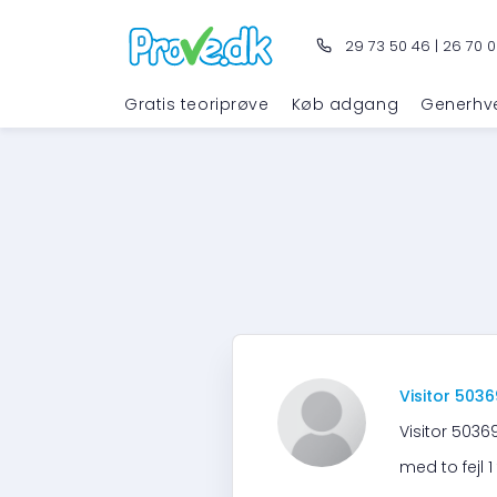
29 73 50 46
|
26 70 0
Gratis teoriprøve
Køb adgang
Generhv
Visitor 503
Visitor 5036
med to fejl 