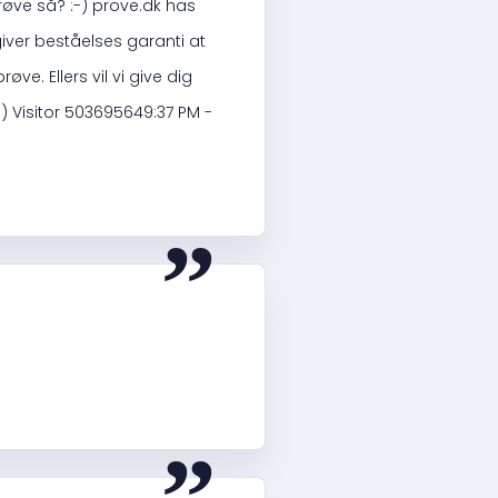
øve så? :-) prove.dk has
giver beståelses garanti at
øve. Ellers vil vi give dig
-) Visitor 503695649:37 PM -
“
“