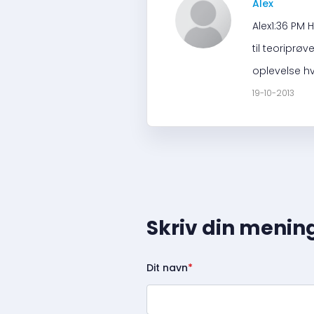
Alex
Alex1:36 PM 
til teoriprøv
oplevelse hv
19-10-2013
Skriv din menin
Dit navn
*