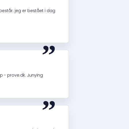
består. jeg er bestået i dag
“
lp - prove.dk. Junying
“