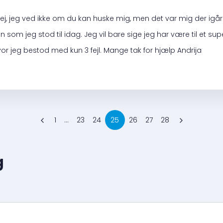
Hej, jeg ved ikke om du kan huske mig, men det var mig der ig
en som jeg stod til idag. Jeg vil bare sige jeg har være til et su
or jeg bestod med kun 3 fejl. Mange tak for hjælp Andrija
1
...
23
24
25
26
27
28
g