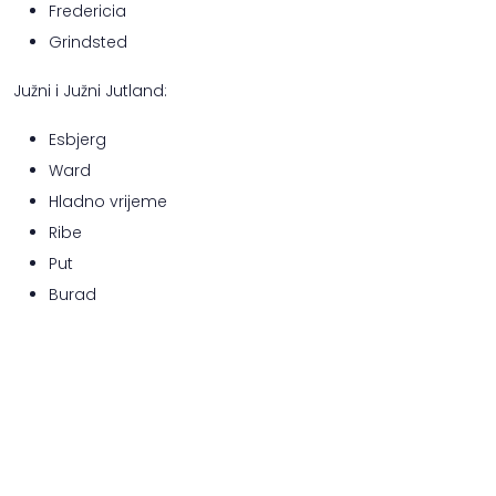
Fredericia
Grindsted
Južni i Južni Jutland:
Esbjerg
Ward
Hladno vrijeme
Ribe
Put
Burad
Otvori
Sønderborg
Haderslev
Nađi:
Svendborg