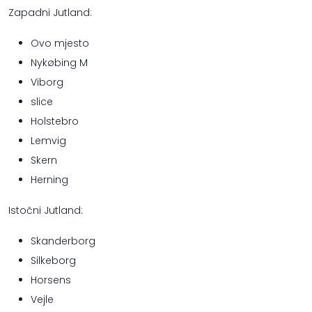
Zapadni Jutland:
Ovo mjesto
Nykøbing M
Viborg
slice
Holstebro
Lemvig
Skern
Herning
Istočni Jutland:
Skanderborg
Silkeborg
Horsens
Vejle