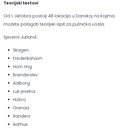
Teorijski testovi
Od 1. oktobra postoji 48 lokacija u Danskoj na kojima
možete polagati teorijski ispit za putnička vozila:
Sjeverni Jutland:
Skagen
Frederikshavn
Horn ring
Brønderslev
Aalborg
Luk jesetra
Hobro
Grenaa
Randers
Aarhus