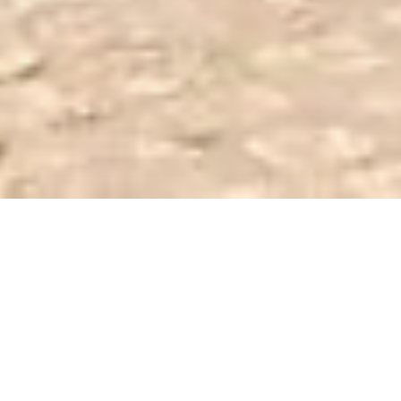
Rado ćemo odgovoriti na Vaša
pitanja
Er teoriprøverne på Prove.dk sværere end
Færdselsstyrelsens prøver?