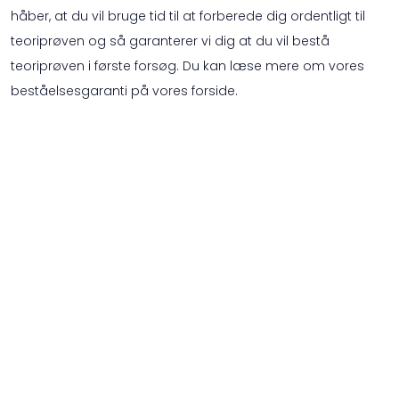
håber, at du vil bruge tid til at forberede dig ordentligt til
teoriprøven og så garanterer vi dig at du vil bestå
teoriprøven i første forsøg. Du kan læse mere om vores
beståelsesgaranti på vores forside.
Mvh Team Prove.dk
Næste blog
Forrige blog