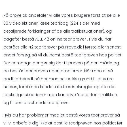
På prove.dk anbefaler vi alle vores brugere først at se alle
30 videolektioner, læse teoribog (224 sider med
detaljerede forklaringer af de alle trafiksituationer), og
bagefter bestå ALLE 42 online teoriprøver . Hvis du har
bestået alle 42 teoriprøver på Prove.dk i første eller senest
andet forsøg, så vil du nemt bestå teoriprøven hos politiet.
Der er mange der gør sig klar til prøven på den måde og
de består teoriprøven uden problemer. Når man er så
godt forberedt så har man heller ikke grund til at være
nervøs, fordi man kender alle færdselsregler og alle de
forskellige situationer man kan blive ’udsat for’ i trafikken
og til den afsluttende teoriprøve.
Hvis du har problemer med at bestå vores teoriprøver så
vil vi anbefale dig ikke at bestille teoriprøven hos politiet før