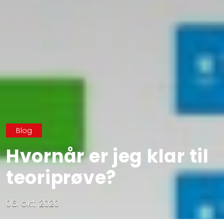
Blog
Hvornår er jeg klar til
teoriprøve?
06. okt. 2020