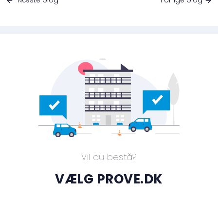
Næste blog
Forrige blog
Vil du bestå?
VÆLG PROVE.DK
Flere end 100.000 tilfredse brugere siden 2013. Vælg
den pakke der passer til dig.