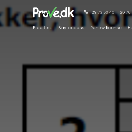
29 73 50 46
|
26 70
Free test
Buy access
Renew license
H