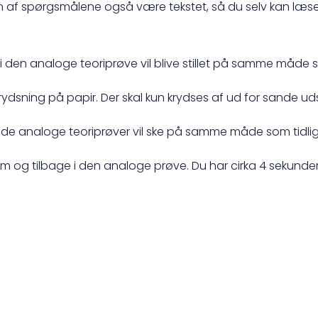
n af spørgsmålene også være tekstet, så du selv kan læ
den analoge teoriprøve vil blive stillet på samme måde so
rydsning på papir. Der skal kun krydses af ud for sande u
ede analoge teoriprøver vil ske på samme måde som tidlig
em og tilbage i den analoge prøve. Du har cirka 4 sekunder