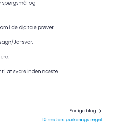
se spørgsmål og
m i de digitale prøver.
dsagn/Ja-svar.
ere.
 til at svare inden næste
Forrige blog
10 meters parkerings regel