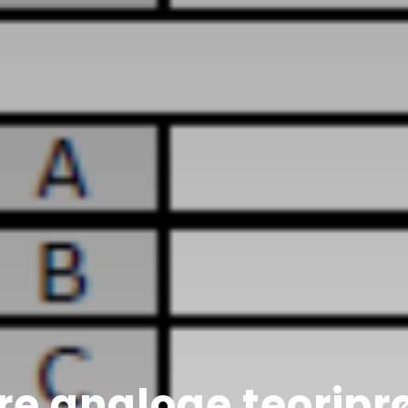
e analoge teoripr