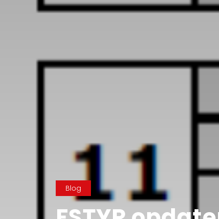
Blog
FSTYR opdater