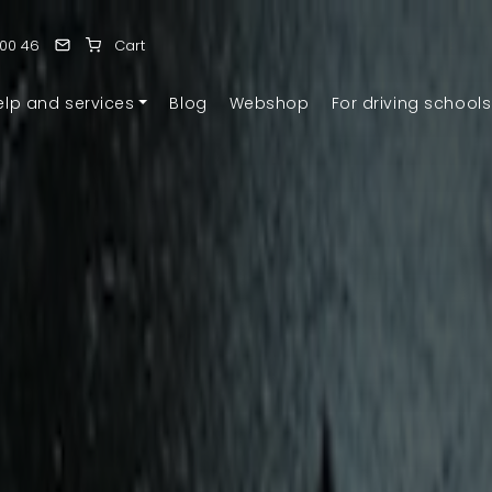
 00 46
Cart
elp and services
Blog
Webshop
For driving schools