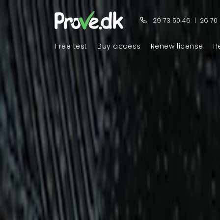
29 73 50 46
|
26 70
Free test
Buy access
Renew license
H