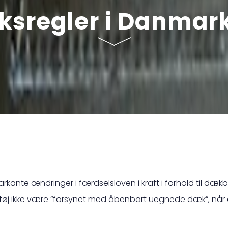
ksregler i Danmar
markante ændringer i færdselsloven i kraft i forhold til dækb
etøj ikke være “forsynet med åbenbart uegnede dæk”, når de