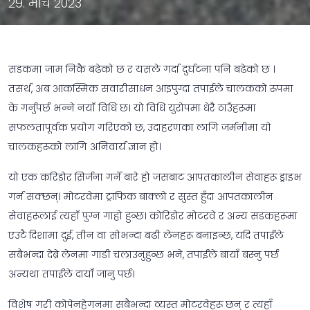
29. मार्च 2023
सडकमा जाम निकै बढेको छ र यसले गर्दा दुर्घटना पनि बढेको छ ।
तसर्थ, अब आकस्मिक सवारीसाधन आइपुग्दा तपाईले चालकको रूपमा
के गर्नुपर्छ भन्ने नयाँ विधि छ। यो विधि युरोपमा धेरै ठाउँहरूमा
सफलतापूर्वक प्रयोग गरिएको छ, उदाहरणका लागि जर्मनीमा यो
चालकहरूको लागि अनिवार्य ज्ञान हो।
यो एक करिडोर सिर्जना गर्ने बारे हो जसबाट आपतकालीन सेवाहरू ड्राइभ
गर्न सक्छन्। मोटरवेमा ट्राफिक बाक्लो र सुस्त हुँदा आपतकालीन
सेवाहरूलाई त्यहाँ पुग्न गाह्रो हुन्छ। कोरिडोर मोटरवे र अन्य सडकहरूमा
एउटै दिशामा दुई, तीन वा सोभन्दा बढी लेनहरू बनाइन्छ, यदि तपाईंले
सबैभन्दा देब्रे लेनमा गाडी चलाउनुहुन्छ भने, तपाईंले बायाँ बस्नु पर्छ
अन्यथा तपाईंले दायाँ जानु पर्छ।
विशेष गरी कोपेनहेगनमा सबैभन्दा व्यस्त मोटरवेहरू छन् र त्यहाँ