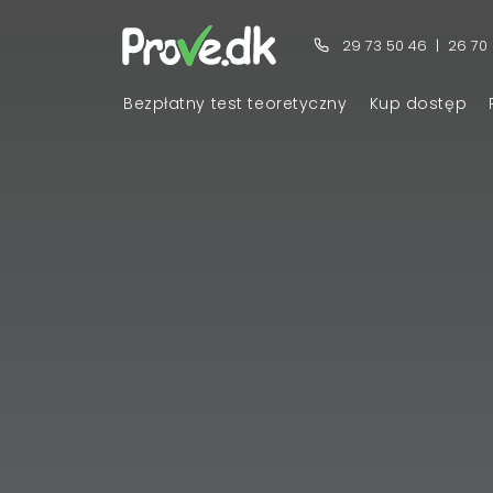
29 73 50 46
|
26 70
Bezpłatny test teoretyczny
Kup dostęp