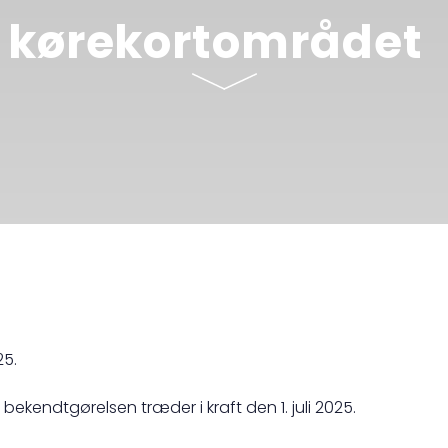
 kørekortområdet
25.
bekendtgørelsen træder i kraft den 1. juli 2025.