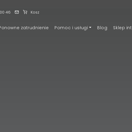
 00 46
Kosz
Ponowne zatrudnienie
Pomoc i usługi
Blog
Sklep in