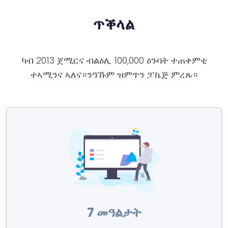
ጥቕላል
ካብ 2013 ጀሚርና ብልዕሊ 100,000 ዕጉባት ተጠቀምቲ
ተኣሚንና ኣለና።ንዓኹም ዝምጥን ፓኬጅ ምረጹ።
7 መዓልታት