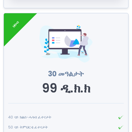
ህቡብ
30 መዓልታት
99 ዲ.ክ.ክ
40 ናይ ክልሰ-ሓሳብ ፈተናታት
50 ናይ ትምህርቲ ፈተናታት