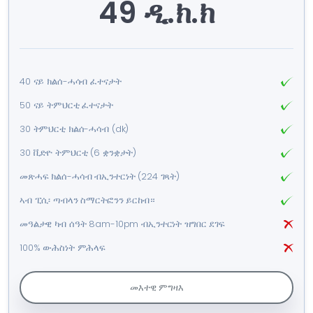
49 ዲ.ክ.ክ
40 ናይ ክልሰ-ሓሳብ ፈተናታት
50 ናይ ትምህርቲ ፈተናታት
30 ትምህርቲ ክልሰ-ሓሳብ (dk)
30 ቪድዮ ትምህርቲ (6 ቋንቋታት)
መጽሓፍ ክልሰ-ሓሳብ ብኢንተርነት (224 ገጻት)
ኣብ ፒሲ፡ ጣብላን ስማርትፎንን ይርከብ።
መዓልታዊ ካብ ሰዓት 8am-10pm ብኢንተርነት ዝግበር ደገፍ
100% ውሕስነት ምሕላፍ
መእተዊ ምግዛእ