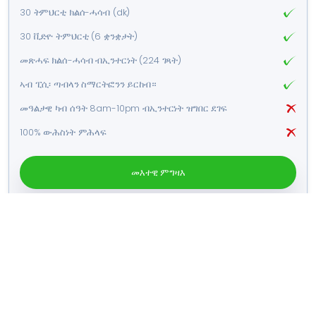
30 ትምህርቲ ክልሰ-ሓሳብ (dk)
30 ቪድዮ ትምህርቲ (6 ቋንቋታት)
መጽሓፍ ክልሰ-ሓሳብ ብኢንተርነት (224 ገጻት)
ኣብ ፒሲ፡ ጣብላን ስማርትፎንን ይርከብ።
መዓልታዊ ካብ ሰዓት 8am-10pm ብኢንተርነት ዝግበር ደገፍ
100% ውሕስነት ምሕላፍ
መእተዊ ምግዛእ