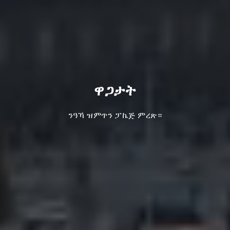
ዋጋታት
ንዓኻ ዝምጥን ፓኬጅ ምረጽ።