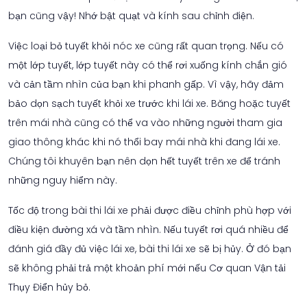
bạn cũng vậy! Nhớ bật quạt và kính sau chỉnh điện.
Việc loại bỏ tuyết khỏi nóc xe cũng rất quan trọng. Nếu có
một lớp tuyết, lớp tuyết này có thể rơi xuống kính chắn gió
và cản tầm nhìn của bạn khi phanh gấp. Vì vậy, hãy đảm
bảo dọn sạch tuyết khỏi xe trước khi lái xe. Băng hoặc tuyết
trên mái nhà cũng có thể va vào những người tham gia
giao thông khác khi nó thổi bay mái nhà khi đang lái xe.
Chúng tôi khuyên bạn nên dọn hết tuyết trên xe để tránh
những nguy hiểm này.
Tốc độ trong bài thi lái xe phải được điều chỉnh phù hợp với
điều kiện đường xá và tầm nhìn. Nếu tuyết rơi quá nhiều để
đánh giá đầy đủ việc lái xe, bài thi lái xe sẽ bị hủy. Ở đó bạn
sẽ không phải trả một khoản phí mới nếu Cơ quan Vận tải
Thụy Điển hủy bỏ.