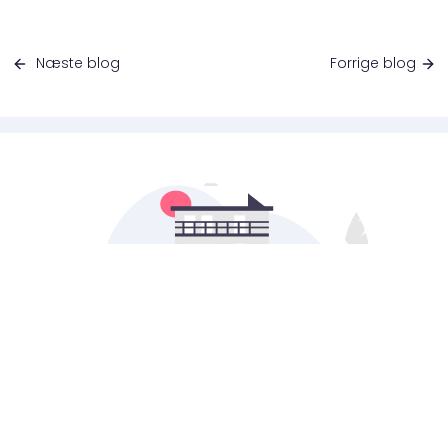
Næste blog
Forrige blog
Bạn muốn vượt qua bài kiểm tra?
CHỨNG MINH.DK LÀ TỐT NHẤT