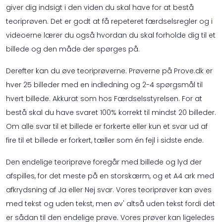
giver dig indsigt i den viden du skal have for at bestå
teoriprøven. Det er godt at få repeteret færdselsregler og i
videoerne lærer du også hvordan du skal forholde dig til et
billede og den måde der spørges på.
Derefter kan du øve teoriprøverne. Prøverne på Prove.dk er
hver 25 billeder med en indledning og 2-4 spørgsmål til
hvert billede. Akkurat som hos Færdselsstyrelsen. For at
bestå skal du have svaret 100% korrekt til mindst 20 billeder.
Om alle svar til et billede er forkerte eller kun et svar ud af
fire til et billede er forkert, tæller som én fejl i sidste ende.
Den endelige teoriprøve foregår med billede og lyd der
afspilles, for det meste på en storskærm, og et A4 ark med
afkrydsning af Ja eller Nej svar. Vores teoriprøver kan øves
med tekst og uden tekst, men øv' altså uden tekst fordi det
er sådan til den endelige prøve. Vores prøver kan ligeledes