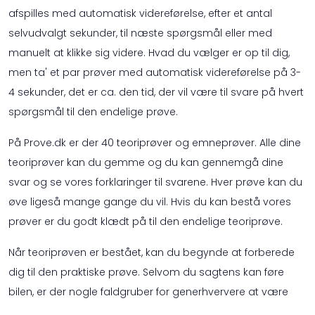
afspilles med automatisk videreførelse, efter et antal
selvudvalgt sekunder, til næste spørgsmål eller med
manuelt at klikke sig videre. Hvad du vælger er op til dig,
men ta' et par prøver med automatisk videreførelse på 3-
4 sekunder, det er ca. den tid, der vil være til svare på hvert
spørgsmål til den endelige prøve.
På Prove.dk er der 40 teoriprøver og emneprøver. Alle dine
teoriprøver kan du gemme og du kan gennemgå dine
svar og se vores forklaringer til svarene. Hver prøve kan du
øve ligeså mange gange du vil. Hvis du kan bestå vores
prøver er du godt klædt på til den endelige teoriprøve.
Når teoriprøven er bestået, kan du begynde at forberede
dig til den praktiske prøve. Selvom du sagtens kan føre
bilen, er der nogle faldgruber for generhververe at være
opmærksomme på. Du skal selvfølgelig også kunne svare