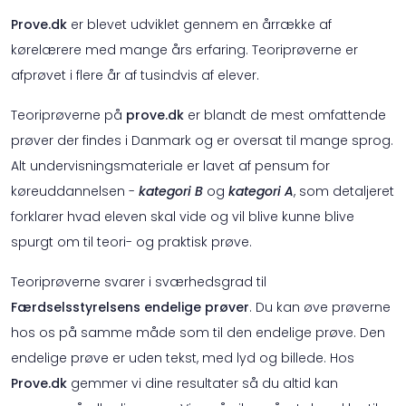
Prove.dk
er blevet udviklet gennem en årrække af
kørelærere med mange års erfaring. Teoriprøverne er
afprøvet i flere år af tusindvis af elever.
Teoriprøverne på
prove.dk
er blandt de mest omfattende
prøver der findes i Danmark og er oversat til mange sprog.
Alt undervisningsmateriale er lavet af pensum for
køreuddannelsen -
kategori B
og
kategori A
, som detaljeret
forklarer hvad eleven skal vide og vil blive kunne blive
spurgt om til teori- og praktisk prøve.
Teoriprøverne svarer i sværhedsgrad til
Færdselsstyrelsens endelige prøver
. Du kan øve prøverne
hos os på samme måde som til den endelige prøve. Den
endelige prøve er uden tekst, med lyd og billede. Hos
Prove.dk
gemmer vi dine resultater så du altid kan