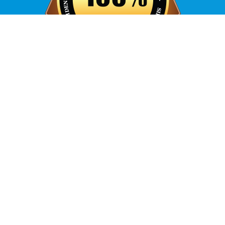
100% гарантия прохождения!
Больше, чем
100.000
страница пользователей
2013
.
Условием гарантии прохождения является:
Купите 120-дневный пакет на Prove.dk.
Пройдите все 42 онлайн-теста с первой или второй
попытки..
Сдайте теоретический тест в Шведском транспортном
агентстве с первой попытки, иначе вам вернут 299