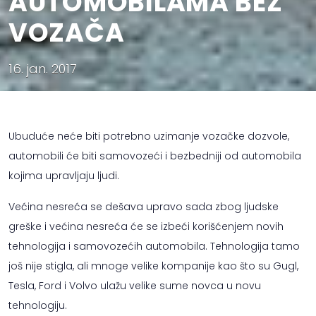
AUTOMOBILAMA BEZ
VOZAČA
16. jan. 2017
Ubuduće neće biti potrebno uzimanje vozačke dozvole,
automobili će biti samovozeći i bezbedniji od automobila
kojima upravljaju ljudi.
Većina nesreća se dešava upravo sada zbog ljudske
greške i većina nesreća će se izbeći korišćenjem novih
tehnologija i samovozećih automobila. Tehnologija tamo
još nije stigla, ali mnoge velike kompanije kao što su Gugl,
Tesla, Ford i Volvo ulažu velike sume novca u novu
tehnologiju.