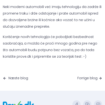
Neki moderni automobili već imaju tehnologiju da zadrže ili
promene traku i drže odstojanje i prate automobil ispred
do dozvoljene brzine ili kočnice ako vozač to ne učini u
slučaju iznenadne prepreke.
Korišćenje novih tehnologija će poboljšati bezbednost
saobraćaja, a možda će proći mnogo godina pre nego
što automobili budu potpuno bez vozača, pa do tada
koristite prove.dk i pripremite se za teorijski test :-)
Næste blog
Forrige blog