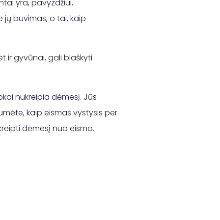
tai yra, pavyzdžiui,
jų buvimas, o tai, kaip
et ir gyvūnai, gali blaškyti
okai nukreipia dėmesį. Jūs
otumėte, kaip eismas vystysis per
nukreipti dėmesį nuo eismo.
Forrige blog
Ką vartotojai rašo apie Prove.dk