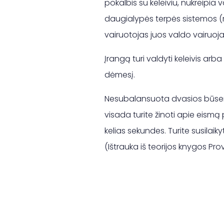
pokalbis su keleiviu, nukreipia
daugialypės terpės sistemos (ra
vairuotojas juos valdo vairuoja
Įrangą turi valdyti keleivis arba 
dėmesį.
Nesubalansuota dvasios būsena 
visada turite žinoti apie eismą 
kelias sekundes. Turite susilaik
(Ištrauka iš teorijos knygos Pro
Næste blog
Teorijos testas Hillerød ir Køge (skaitmeniniai