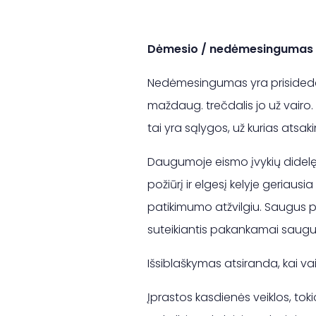
Dėmesio / nedėmesingumas
Nedėmesingumas yra prisidedant
maždaug. trečdalis jo už vairo.
tai yra sąlygos, už kurias atsa
Daugumoje eismo įvykių didelę 
požiūrį ir elgesį kelyje geriaus
patikimumo atžvilgiu. Saugus pož
suteikiantis pakankamai saugum
Išsiblaškymas atsiranda, kai va
Įprastos kasdienės veiklos, tok