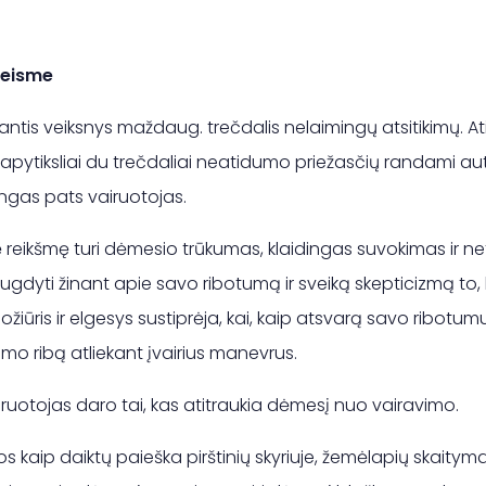
 eisme
is veiksnys maždaug. trečdalis nelaimingų atsitikimų. Ati
 apytiksliai du trečdaliai neatidumo priežasčių randami au
kingas pats vairuotojas.
reikšmę turi dėmesio trūkumas, klaidingas suvokimas ir ne
ia ugdyti žinant apie savo ribotumą ir sveiką skepticizmą to, 
iūris ir elgesys sustiprėja, kai, kaip atsvarą savo ribotumu
o ribą atliekant įvairius manevrus.
iruotojas daro tai, kas atitraukia dėmesį nuo vairavimo.
ios kaip daiktų paieška pirštinių skyriuje, žemėlapių skaity