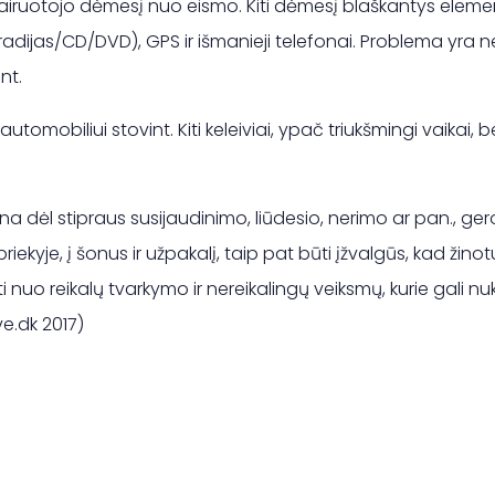
 vairuotojo dėmesį nuo eismo. Kiti dėmesį blaškantys elemen
dijas/CD/DVD), GPS ir išmanieji telefonai. Problema yra ne 
nt.
automobiliui stovint. Kiti keleiviai, ypač triukšmingi vaikai, b
dėl stipraus susijaudinimo, liūdesio, nerimo ar pan., ger
priekyje, į šonus ir užpakalį, taip pat būti įžvalgūs, kad žin
yti nuo reikalų tvarkymo ir nereikalingų veiksmų, kurie gali 
ve.dk 2017)
 teorijos testai)