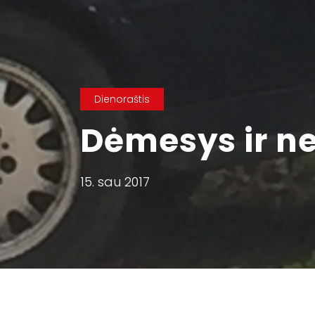
Dienoraštis
Dėmesys ir n
15. sau 2017