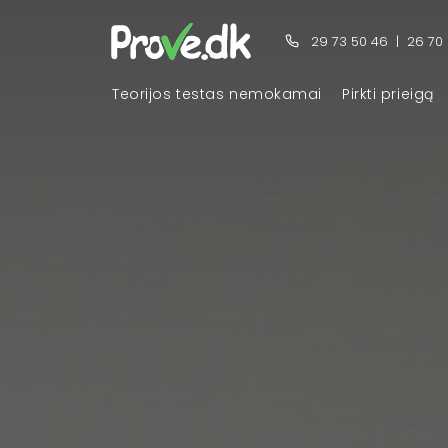
29 73 50 46
|
26 70
Teorijos testas nemokamai
Pirkti prieigą